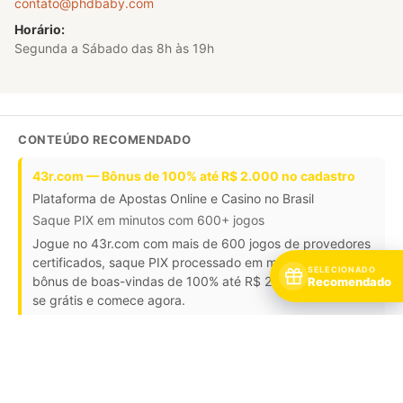
contato@phdbaby.com
Horário:
Segunda a Sábado das 8h às 19h
CONTEÚDO RECOMENDADO
43r.com — Bônus de 100% até R$ 2.000 no cadastro
Plataforma de Apostas Online e Casino no Brasil
Saque PIX em minutos com 600+ jogos
Jogue no 43r.com com mais de 600 jogos de provedores
certificados, saque PIX processado em média 4 minutos e
SELECIONADO
bônus de boas-vindas de 100% até R$ 2.000. Cadastre-
Recomendado
se grátis e comece agora.
Jogos:
Casino ao vivo, slots, crash games, apostas esportivas,
apostas ao vivo, roleta, blackjack ·
Bônus:
100% até R$ 2.000 no
primeiro depósito + 150 rodadas grátis em jogos selecionados